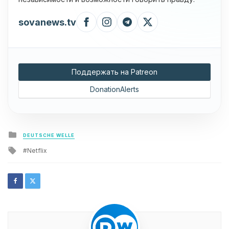
sovanews.tv
Поддержать на Patreon
DonationAlerts
Posted
DEUTSCHE WELLE
in
Tagged
Netflix
with