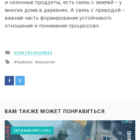
и сезонные продукты, есть связь с землей – у
многих дома в деревнях. А связь с природой –
важная часть формирования устойчивого
отношения и понимания процессов».
Posted
SOVA PRO BUSINESS
in
Tagged
featured
экология
with
ВАМ ТАКЖЕ МОЖЕТ ПОНРАВИТЬСЯ
[АРДАШЕЛИЯ-LIVE]