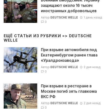
Военный омбудсмен: Украину
защищают около 16 тысяч
иностранных добровольцев
Автор
DEUTSCHE WELLE
1 день назад
0
ЕЩЁ СТАТЬИ ИЗ РУБРИКИ =>
DEUTSCHE
WELLE
При взрыве автомобиля под
Екатеринбургом ранен глава
«Уралдронзавода»
Автор
DEUTSCHE WELLE
2 дня назад
0
При взрыве в ресторане в
Москве погиб зять главкома
ВКС РФ
Автор
DEUTSCHE WELLE
2 дня назад
0