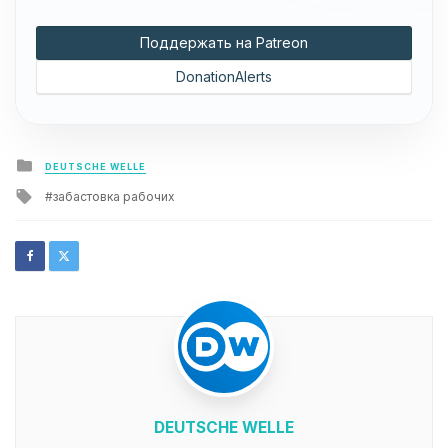
Поддержать на Patreon
DonationAlerts
Posted
DEUTSCHE WELLE
in
Tagged
забастовка рабочих
with
DEUTSCHE WELLE