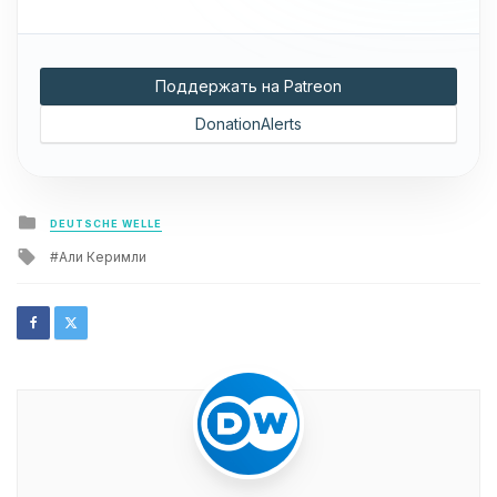
Поддержать на Patreon
DonationAlerts
Posted
DEUTSCHE WELLE
in
Tagged
Али Керимли
with