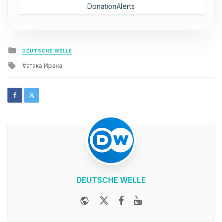
DonationAlerts
Posted
DEUTSCHE WELLE
in
Tagged
атака Ирана
with
DEUTSCHE WELLE
Website
Twitter
Facebook
Youtube