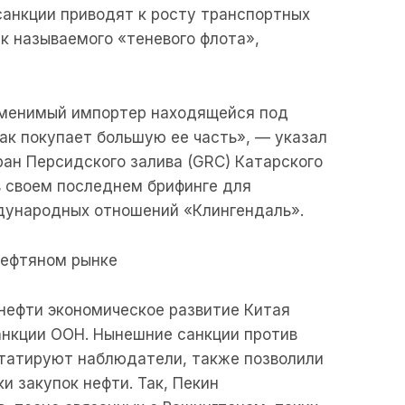
санкции приводят к росту транспортных
ак называемого «теневого флота»,
аменимый импортер находящейся под
как покупает большую ее часть», — указал
ан Персидского залива (GRC) Катарского
в своем последнем брифинге для
дународных отношений «Клингендаль».
нефтяном рынке
нефти экономическое развитие Китая
анкции ООН. Нынешние санкции против
статируют наблюдатели, также позволили
и закупок нефти. Так, Пекин