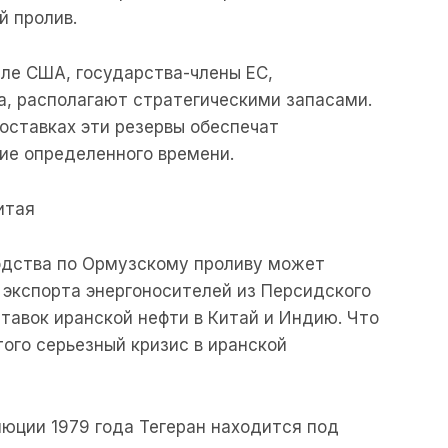
й пролив.
сле США, государства-члены ЕС,
а, располагают стратегическими запасами.
поставках эти резервы обеспечат
ие определенного времени.
итая
дства по Ормузскому проливу может
 экспорта энергоносителей из Персидского
ставок иранской нефти в Китай и Индию. Что
того серьезный кризис в иранской
юции 1979 года Тегеран находится под