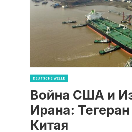
DEUTSCHE WELLE
Война США и И
Ирана: Тегеран
Китая