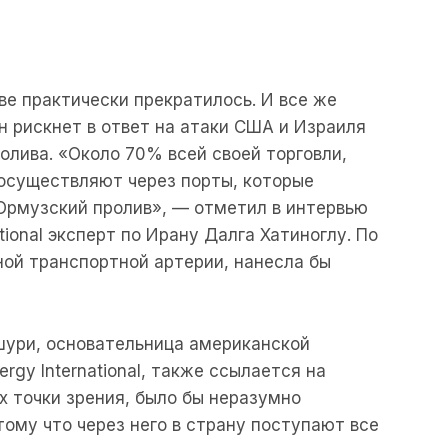
е практически прекратилось. И все же
н рискнет в ответ на атаки США и Израиля
олива. «Около 70% всей своей торговли,
осуществляют через порты, которые
 Ормузский пролив», — отметил в интервью
tional эксперт по Ирану Далга Хатиноглу. По
ной транспортной артерии, нанесла бы
шури, основательница американской
rgy International, также ссылается на
х точки зрения, было бы неразумно
тому что через него в страну поступают все