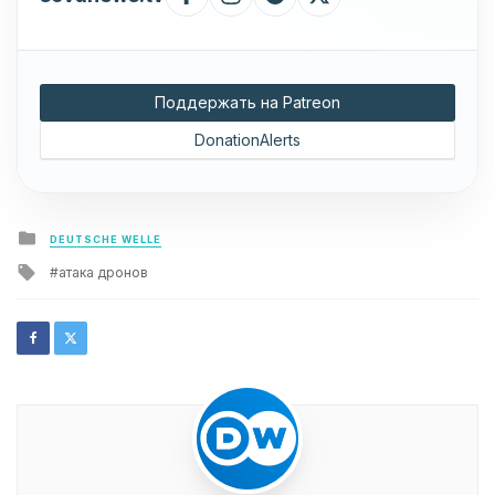
Поддержать на Patreon
DonationAlerts
Posted
DEUTSCHE WELLE
in
Tagged
атака дронов
with