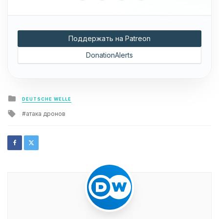
Поддержать на Patreon
DonationAlerts
Posted
DEUTSCHE WELLE
in
Tagged
атака дронов
with