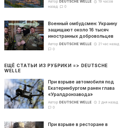
Автор
DEUTSCHE WELLE
19 часов
назад
0
Военный омбудсмен: Украину
защищают около 16 тысяч
иностранных добровольцев
Автор
DEUTSCHE WELLE
21 час назад
0
ЕЩЁ СТАТЬИ ИЗ РУБРИКИ =>
DEUTSCHE
WELLE
При взрыве автомобиля под
Екатеринбургом ранен глава
«Уралдронзавода»
Автор
DEUTSCHE WELLE
2 дня назад
0
При взрыве в ресторане в