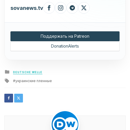
sovanews.tv
Поддержать на Patreon
DonationAlerts
Posted
DEUTSCHE WELLE
in
Tagged
украинские пленные
with