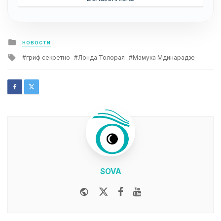
Posted
НОВОСТИ
in
Tagged
гриф секретно
Лонда Толорая
Мамука Мдинарадзе
with
SOVA
Website
Twitter
Facebook
Youtube