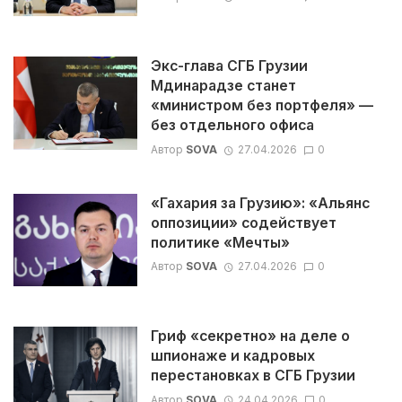
Экс-глава СГБ Грузии
Мдинарадзе станет
«министром без портфеля» —
без отдельного офиса
Автор
SOVA
27.04.2026
0
«Гахария за Грузию»: «Альянс
оппозиции» содействует
политике «Мечты»
Автор
SOVA
27.04.2026
0
Гриф «секретно» на деле о
шпионаже и кадровых
перестановках в СГБ Грузии
Автор
SOVA
24.04.2026
0