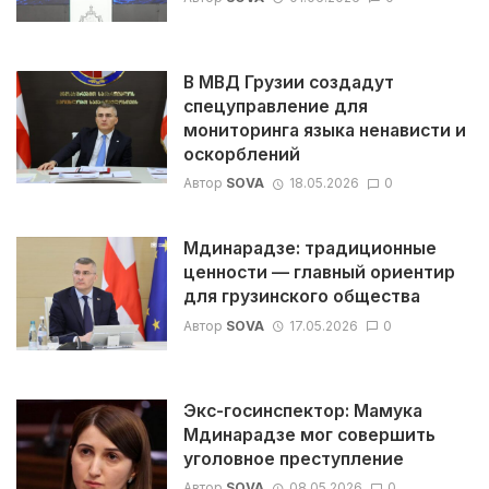
В МВД Грузии создадут
спецуправление для
мониторинга языка ненависти и
оскорблений
Автор
SOVA
18.05.2026
0
Мдинарадзе: традиционные
ценности — главный ориентир
для грузинского общества
Автор
SOVA
17.05.2026
0
Экс-госинспектор: Мамука
Мдинарадзе мог совершить
уголовное преступление
Автор
SOVA
08.05.2026
0