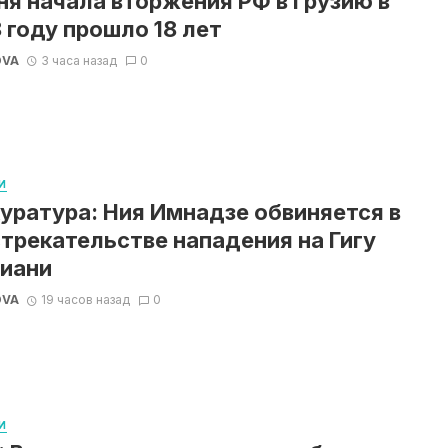
ня начала вторжения РФ в Грузию в
 году прошло 18 лет
OVA
3 часа назад
0
И
уратура: Ния Имнадзе обвиняется в
трекательстве нападения на Гигу
иани
OVA
19 часов назад
0
И