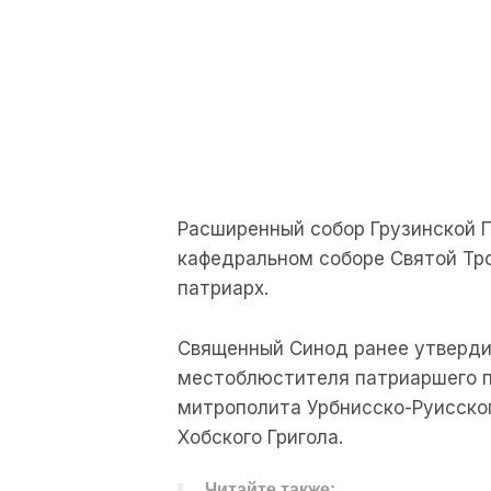
Расширенный собор Грузинской П
кафедральном соборе Святой Тро
патриарх.
Священный Синод ранее утверди
местоблюстителя патриаршего п
митрополита Урбнисско-Руисског
Хобского Григола.