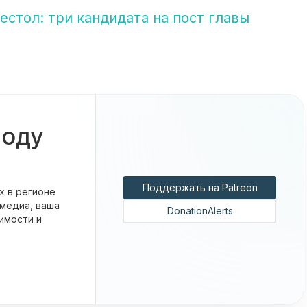
естол: три кандидата на пост главы
боду
Поддержать на Patreon
х в регионе
 медиа, ваша
DonationAlerts
имости и