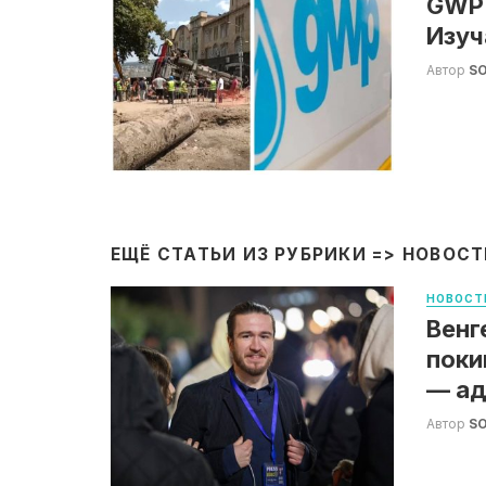
GWP:
Изуч
Автор
S
ЕЩЁ СТАТЬИ ИЗ РУБРИКИ =>
НОВОСТ
НОВОСТ
Венг
поки
— ад
Автор
S