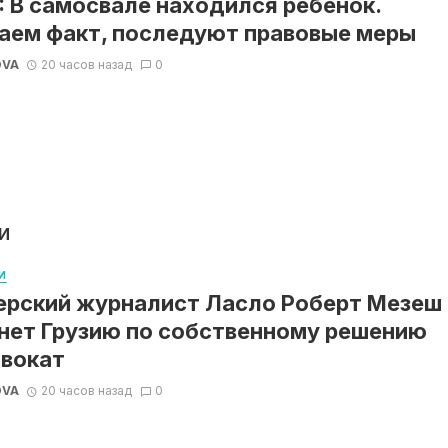
 В самосвале находился ребенок.
аем факт, последуют правовые меры
OVA
20 часов назад
0
И
И
ерский журналист Ласло Роберт Мезеш
нет Грузию по собственному решению
вокат
OVA
20 часов назад
0