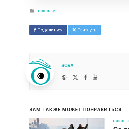
Posted
НОВОСТИ
in
Поделиться
Твитнуть
SOVA
Website
Twitter
Facebook
Youtube
ВАМ ТАКЖЕ МОЖЕТ ПОНРАВИТЬСЯ
НОВОСТ