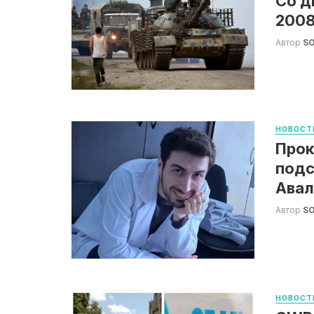
Со д
2008
Автор
S
НОВОСТ
Прок
подс
Авал
Автор
S
НОВОСТ