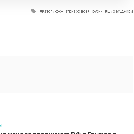
Tagged
Католикос-Патриарх всея Грузии
Шио Муджири
with
И