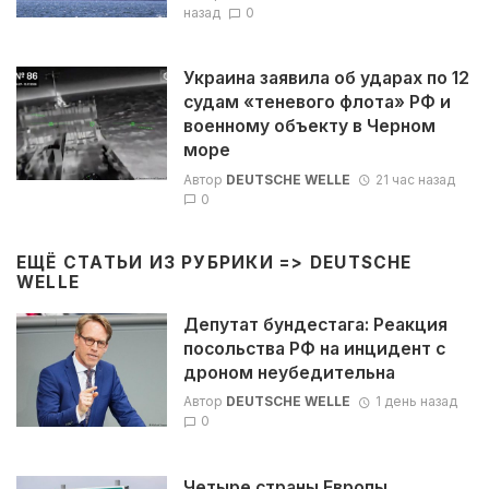
назад
0
Украина заявила об ударах по 12
судам «теневого флота» РФ и
военному объекту в Черном
море
Автор
DEUTSCHE WELLE
21 час назад
0
ЕЩЁ СТАТЬИ ИЗ РУБРИКИ =>
DEUTSCHE
WELLE
Депутат бундестага: Реакция
посольства РФ на инцидент с
дроном неубедительна
Автор
DEUTSCHE WELLE
1 день назад
0
Четыре страны Европы