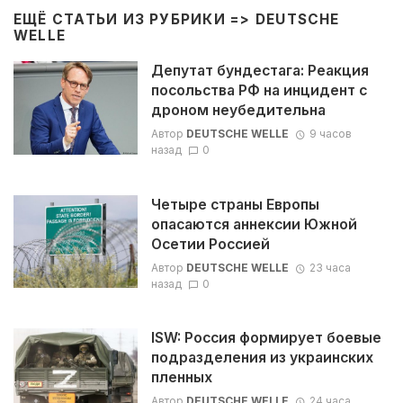
ЕЩЁ СТАТЬИ ИЗ РУБРИКИ =>
DEUTSCHE
WELLE
Депутат бундестага: Реакция
посольства РФ на инцидент с
дроном неубедительна
Автор
DEUTSCHE WELLE
9 часов
назад
0
Четыре страны Европы
опасаются аннексии Южной
Осетии Россией
Автор
DEUTSCHE WELLE
23 часа
назад
0
ISW: Россия формирует боевые
подразделения из украинских
пленных
Автор
DEUTSCHE WELLE
24 часа