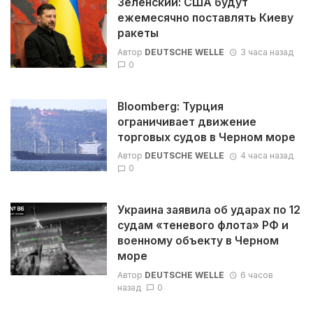
Зеленский: США будут
ежемесячно поставлять Киеву
ракеты
Автор
DEUTSCHE WELLE
3 часа назад
0
Bloomberg: Турция
ограничивает движение
торговых судов в Черном море
Автор
DEUTSCHE WELLE
4 часа назад
0
Украина заявила об ударах по 12
судам «теневого флота» РФ и
военному объекту в Черном
море
Автор
DEUTSCHE WELLE
6 часов
назад
0