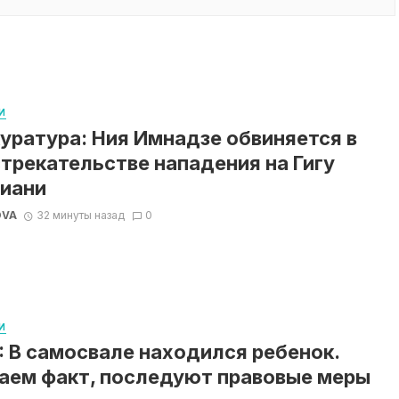
И
уратура: Ния Имнадзе обвиняется в
трекательстве нападения на Гигу
иани
OVA
32 минуты назад
0
И
 В самосвале находился ребенок.
аем факт, последуют правовые меры