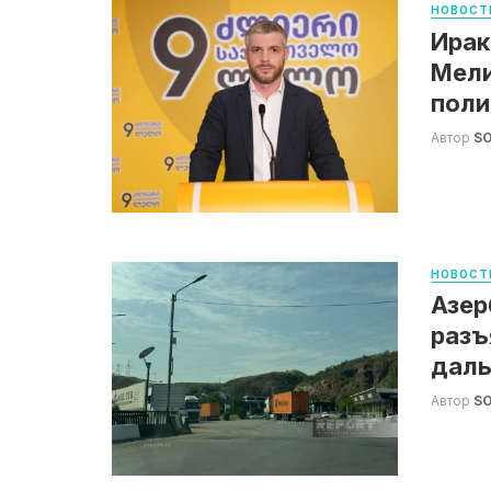
НОВОСТ
Ирак
Мели
поли
Автор
S
НОВОСТ
Азер
разъ
дал
Автор
S