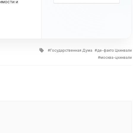
имости и
Tagged
Государственная Дума
де-факто Цхинвали
with
москва-цхинвали