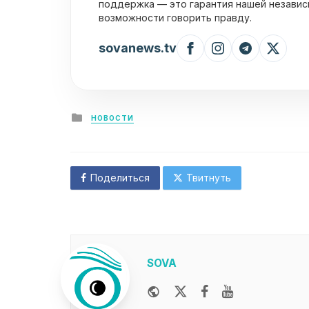
поддержка — это гарантия нашей независ
возможности говорить правду.
sovanews.tv
Posted
НОВОСТИ
in
Поделиться
Твитнуть
SOVA
Website
Twitter
Facebook
Youtube