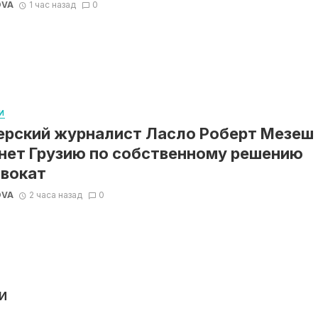
OVA
1 час назад
0
И
ерский журналист Ласло Роберт Мезеш
нет Грузию по собственному решению
вокат
OVA
2 часа назад
0
И