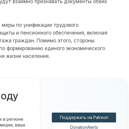
будут взаимно признавать документы обеих
 меры по унификации трудового
ащиты и пенсионного обеспечения, включая
тажа граждан. Помимо этого, стороны
по формированию единого экономического
ня жизни населения.
боду
Поддержать на Patreon
х в регионе
 медиа, ваша
DonationAlerts