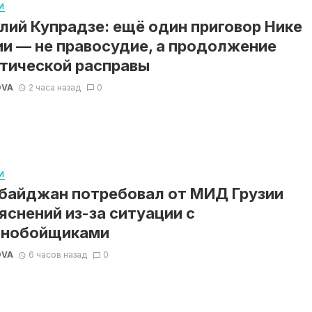
И
лий Купрадзе: ещё один приговор Нике
и — не правосудие, а продолжение
тической расправы
OVA
2 часа назад
0
И
байджан потребовал от МИД Грузии
яснений из-за ситуации с
ьнобойщиками
OVA
6 часов назад
0