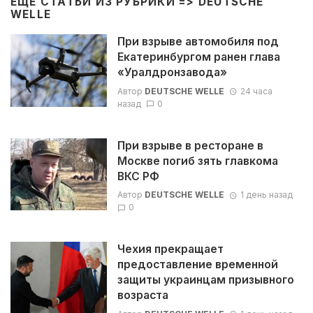
ЕЩЁ СТАТЬИ ИЗ РУБРИКИ =>
DEUTSCHE
WELLE
При взрыве автомобиля под
Екатеринбургом ранен глава
«Уралдронзавода»
Автор
DEUTSCHE WELLE
24 часа
назад
0
При взрыве в ресторане в
Москве погиб зять главкома
ВКС РФ
Автор
DEUTSCHE WELLE
1 день назад
0
Чехия прекращает
предоставление временной
защиты украинцам призывного
возраста