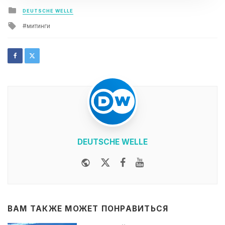
Posted
DEUTSCHE WELLE
in
Tagged
митинги
with
DEUTSCHE WELLE
Website
Twitter
Facebook
Youtube
ВАМ ТАКЖЕ МОЖЕТ ПОНРАВИТЬСЯ