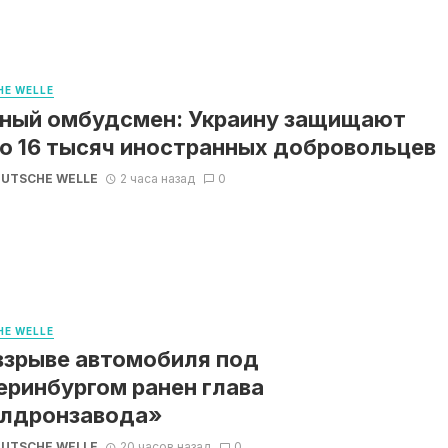
E WELLE
ный омбудсмен: Украину защищают
о 16 тысяч иностранных добровольцев
UTSCHE WELLE
2 часа назад
0
E WELLE
взрыве автомобиля под
еринбургом ранен глава
лдронзавода»
UTSCHE WELLE
20 часов назад
0