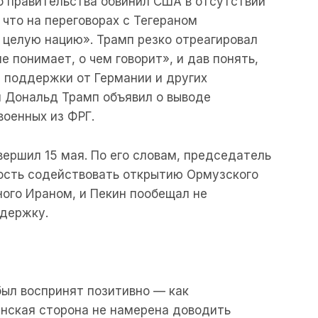
го правительства обвинил США в отсутствии
 что на переговорах с Тегераном
 целую нацию». Трамп резко отреагировал
не понимает, о чем говорит», и дав понять,
й поддержки от Германии и других
я Дональд Трамп объявил о выводе
военных из ФРГ.
вершил 15 мая. По его словам, председатель
ность содействовать открытию Ормузского
ного Ираном, и Пекин пообещал не
ддержку.
был воспринят позитивно — как
анская сторона не намерена доводить