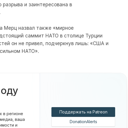
о разрыва и заинтересована в
.
ра Мерц назвал также «мирное
едстоящий саммит НАТО в столице Турции
стей он не привел, подчеркнув лишь: «США и
 сильном НАТО».
боду
Поддержать на Patreon
х в регионе
 медиа, ваша
DonationAlerts
имости и