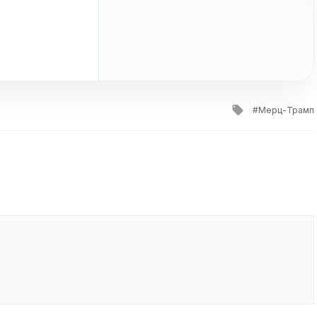
Tagged
Мерц-Трамп
with