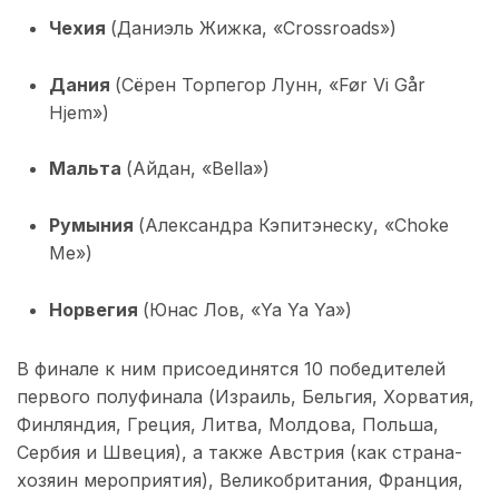
Чехия
(Даниэль Жижка, «Crossroads»)
Дания
(Сёрен Торпегор Лунн, «Før Vi Går
Hjem»)
Мальта
(Айдан, «Bella»)
Румыния
(Александра Кэпитэнеску, «Choke
Me»)
Норвегия
(Юнас Лов, «Ya Ya Ya»)
В финале к ним присоединятся 10 победителей
первого полуфинала (Израиль, Бельгия, Хорватия,
Финляндия, Греция, Литва, Молдова, Польша,
Сербия и Швеция), а также Австрия (как страна-
хозяин мероприятия), Великобритания, Франция,