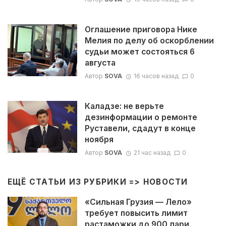
Оглашение приговора Нике
Мелия по делу об оскорблении
судьи может состояться 6
августа
Автор
SOVA
16 часов назад
0
Каладзе: не верьте
дезинформации о ремонте
Руставели, сдадут в конце
ноября
Автор
SOVA
21 час назад
0
ЕЩЁ СТАТЬИ ИЗ РУБРИКИ =>
НОВОСТИ
«Сильная Грузия — Лело»
требует повысить лимит
растаможки до 900 лари