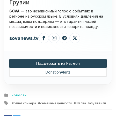
Грузии
SOVA
— это независимый голос о событиях в
регионе на русском языке. В условиях давления на
медиа, ваша поддержка — это гарантия нашей
независимости и возможности говорить правду.
sovanews.tv
Поддержать на Patreon
DonationAlerts
Posted
НОВОСТИ
in
Tagged
отчет спикера
семейные ценности
Шалва Папуашвили
with