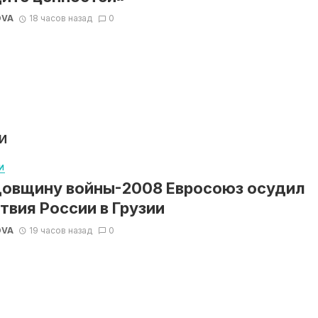
OVA
18 часов назад
0
И
И
довщину войны-2008 Евросоюз осудил
твия России в Грузии
OVA
19 часов назад
0