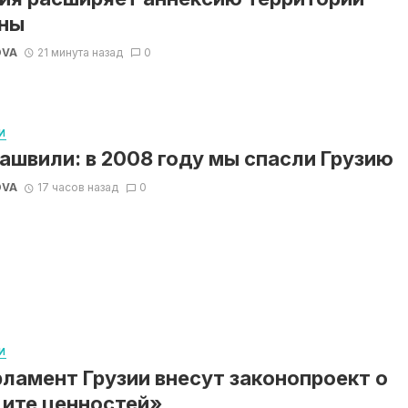
ны
OVA
21 минута назад
0
И
ашвили: в 2008 году мы спасли Грузию
OVA
17 часов назад
0
И
рламент Грузии внесут законопроект о
ите ценностей»