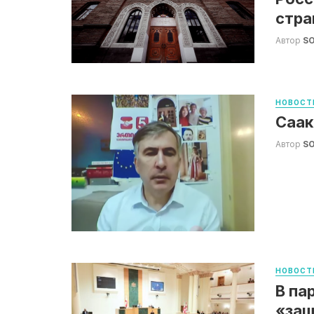
стра
Автор
S
НОВОСТ
Саак
Автор
S
НОВОСТ
В па
«защ