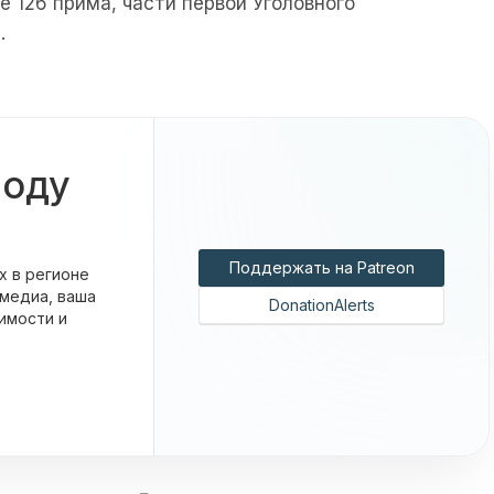
 126 прима, части первой Уголовного
.
боду
Поддержать на Patreon
х в регионе
 медиа, ваша
DonationAlerts
имости и