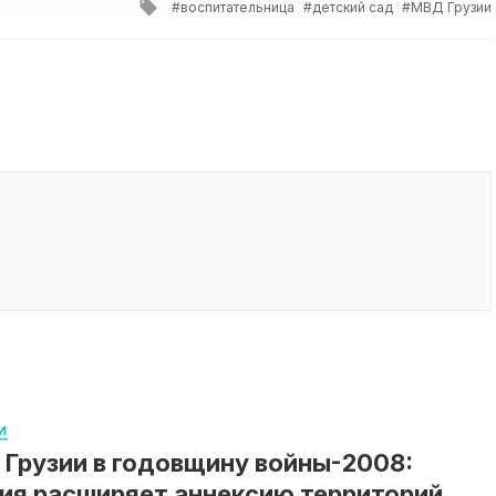
Tagged
воспитательница
детский сад
МВД Грузии
with
И
Грузии в годовщину войны-2008:
ия расширяет аннексию территорий