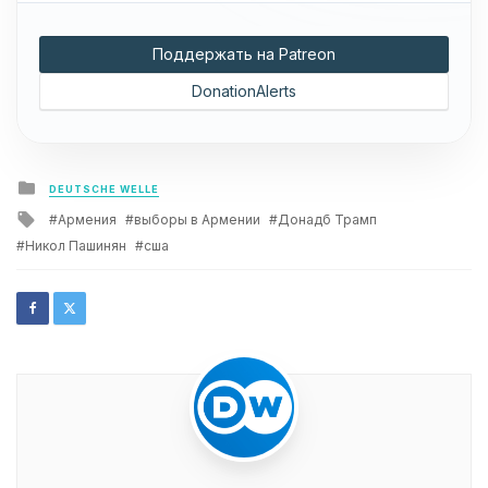
Поддержать на Patreon
DonationAlerts
Posted
DEUTSCHE WELLE
in
Tagged
Армения
выборы в Армении
Донадб Трамп
with
Никол Пашинян
сша