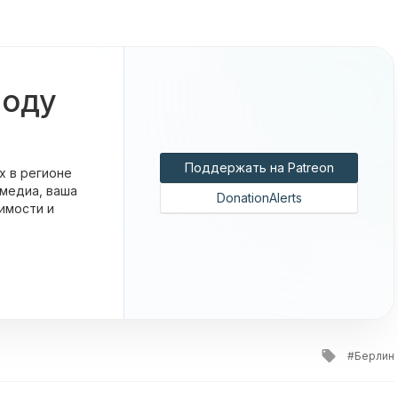
боду
Поддержать на Patreon
х в регионе
 медиа, ваша
DonationAlerts
имости и
Tagged
Берлин
with