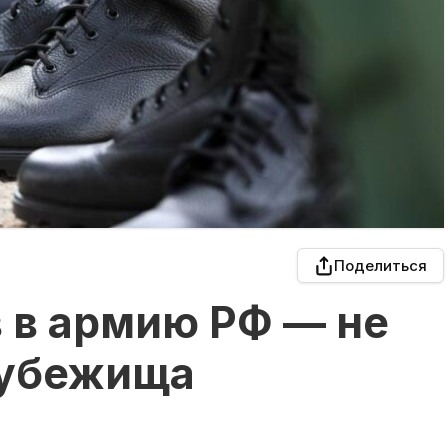
Поделиться
 в армию РФ — не
 убежища