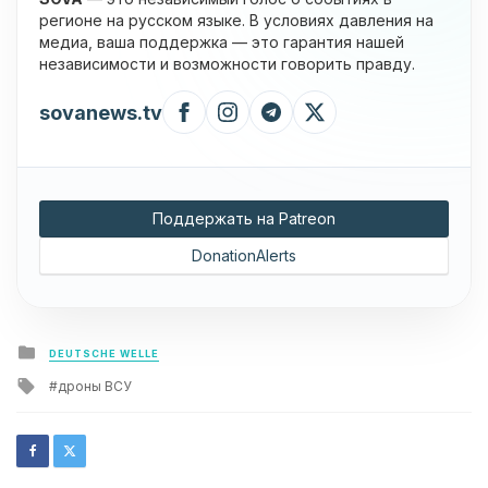
регионе на русском языке. В условиях давления на
медиа, ваша поддержка — это гарантия нашей
независимости и возможности говорить правду.
sovanews.tv
Поддержать на Patreon
DonationAlerts
Posted
DEUTSCHE WELLE
in
Tagged
дроны ВСУ
with