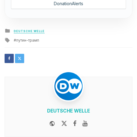
DonationAlerts
Posted
DEUTSCHE WELLE
in
Tagged
путин-трамп
with
DEUTSCHE WELLE
Website
Twitter
Facebook
Youtube