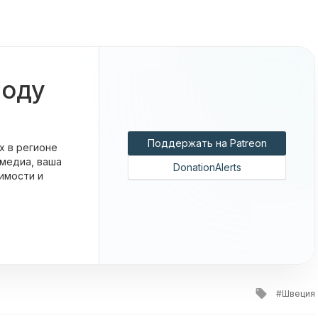
боду
Поддержать на Patreon
х в регионе
 медиа, ваша
DonationAlerts
имости и
Tagged
Швеция
with