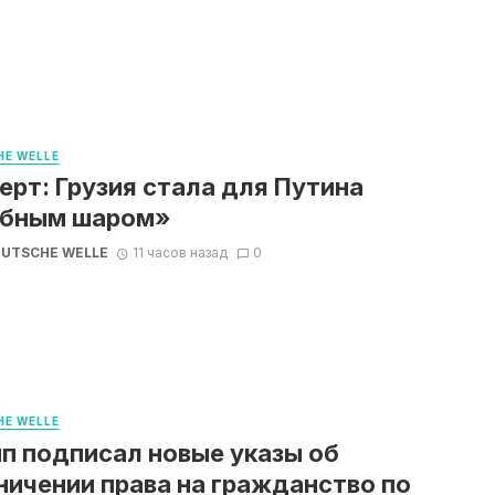
E WELLE
ерт: Грузия стала для Путина
обным шаром»
UTSCHE WELLE
11 часов назад
0
E WELLE
п подписал новые указы об
ничении права на гражданство по