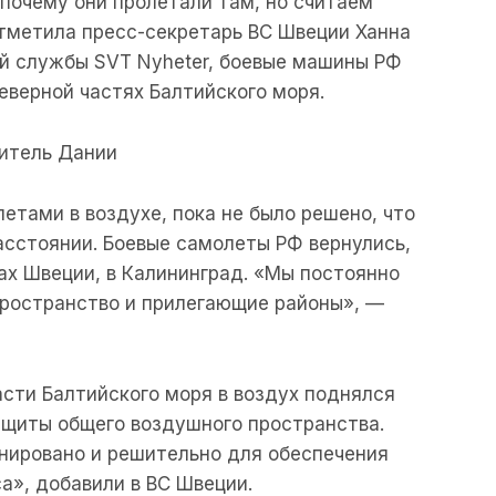
почему они пролетали там, но считаем
тметила пресс-секретарь ВС Швеции Ханна
ой службы SVT Nyheter, боевые машины РФ
еверной частях Балтийского моря.
битель Дании
етами в воздухе, пока не было решено, что
сстоянии. Боевые самолеты РФ вернулись,
ах Швеции, в Калининград. «Мы постоянно
ространство и прилегающие районы», —
асти Балтийского моря в воздух поднялся
ащиты общего воздушного пространства.
нировано и решительно для обеспечения
а», добавили в ВС Швеции.