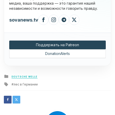
медиа, ваша поддержка — это гарантия нашей
независимости и возможности говорить правду.
sovanews.tv
Поддержать на Patreon
DonationAlerts
Posted
DEUTSCHE WELLE
in
Tagged
лес в Германии
with