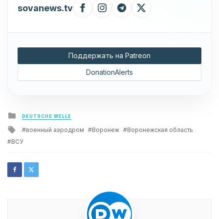
sovanews.tv
Поддержать на Patreon
DonationAlerts
Posted
DEUTSCHE WELLE
in
Tagged
военный аэродром
Воронеж
Воронежская область
with
ВСУ