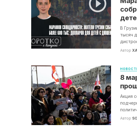
Мара
собр
дете
В Грузи
тысяч 
дистроф
Автор
Х
НОВОСТ
8 ма
прош
Акция с
подчер
политич
Автор
S