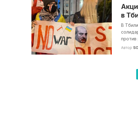
Акци
в Тб
В Тбили
солидар
против 
Автор
S
Навигация
по
записям