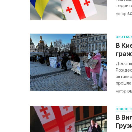
террито
Автор
S
DEUTSCH
В Ки
граж
Десятки
Рождес
активис
прошла .
Автор
DE
НОВОСТ
В Ви
Груз