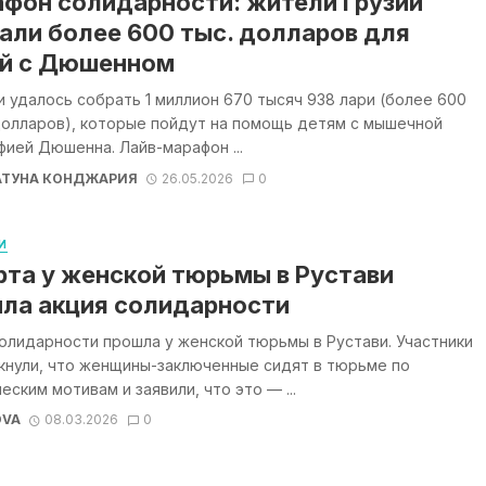
фон солидарности: жители Грузии
али более 600 тыс. долларов для
й с Дюшенном
и удалось собрать 1 миллион 670 тысяч 938 лари (более 600
долларов), которые пойдут на помощь детям с мышечной
ией Дюшенна. Лайв-марафон ...
АТУНА КОНДЖАРИЯ
26.05.2026
0
И
рта у женской тюрьмы в Рустави
ла акция солидарности
олидарности прошла у женской тюрьмы в Рустави. Участники
кнули, что женщины-заключенные сидят в тюрьме по
еским мотивам и заявили, что это — ...
OVA
08.03.2026
0