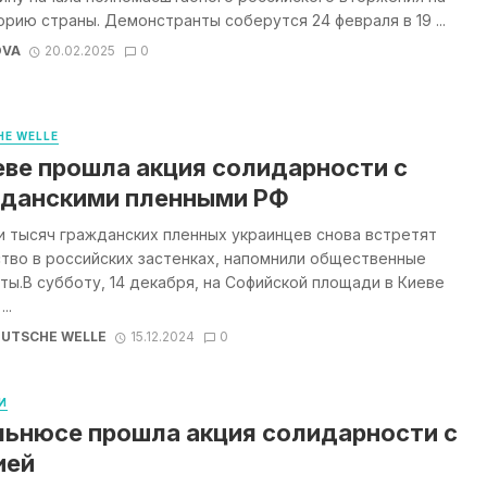
рию страны. Демонстранты соберутся 24 февраля в 19 ...
OVA
20.02.2025
0
E WELLE
еве прошла акция солидарности с
данскими пленными РФ
 тысяч гражданских пленных украинцев снова встретят
тво в российских застенках, напомнили общественные
ты.В субботу, 14 декабря, на Софийской площади в Киеве
..
UTSCHE WELLE
15.12.2024
0
И
льнюсе прошла акция солидарности с
ией