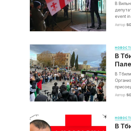
В Вильн
депутат
event in 
Автор
S
НОВОСТ
В Тб
Пале
В Тбили
Организ
присоед
Автор
S
НОВОСТ
В Тб