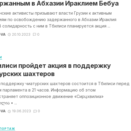
ржанным в Абхазии Ираклием Бебуа
ские активисты призывают власти Грузии к активным
иям по освобождению задержанного в Абхазии Ираклия
В солидарность с ним в Тбилиси планируется акция ...
OVA
20.10.2023
0
И
илиси пройдет акция в поддержку
урских шахтеров
в поддержку чиатурских шахтеров состоится в Тбилиси перед
 парламента в 21 часов. Информацию об этом
страняет оппозиционное движение «Сирцхвилиа»
ლია • ...
OVA
19.06.2023
0
ПОРТАЖ