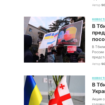
Автор
S
НОВОСТ
В Тб
пред
посо
В Тбил
России 
предста
Автор
S
НОВОСТ
В Тб
Укра
Акция с
годовщ