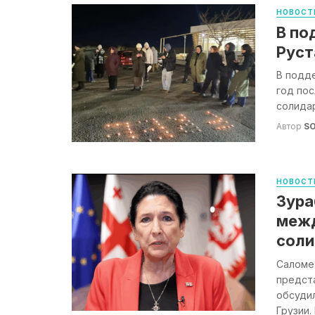
НОВОСТ
В по
Руст
В подде
год пос
солидар
Автор
S
НОВОСТ
Зура
межд
соли
Саломе 
предст
обсуди
Грузии.