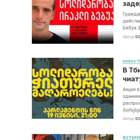
заде
Граждан
действ
Бебуа. 
Автор
S
НОВОСТ
В Тб
чиат
Акция 
зданием
распро
(სირცხვი
Автор
S
ФОТОРЕ