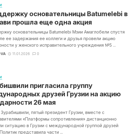
И
ддержку основательницы Batumelebi в
ави прошла еще одна акция
ржку основательницы Batumelebi Мзии Амаглобели спустя
ле ее задержания ее коллеги и друзья провели акцию
ности у женского исправительного учреждения №5 ...
OVA
11.01.2026
0
И
бишвили пригласила группу
ународных друзей Грузии на акцию
дарности 26 мая
Зурабишвили, пятый президент Грузии, вместе с
авителями «Платформы сопротивления» дистанционно
ли ситуацию в Грузии с международной группой друзей
 Политик представила части ...