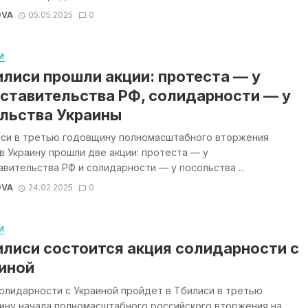
OVA
05.05.2025
0
И
илиси прошли акции: протеста — у
ставительства РФ, солидарности — у
льства Украины
иси в третью годовщину полномасштабного вторжения
в Украину прошли две акции: протеста — у
вительства РФ и солидарности — у посольства ...
OVA
24.02.2025
0
И
илиси состоится акция солидарности с
иной
олидарности с Украиной пройдет в Тбилиси в третью
ину начала полномасштабного российского вторжения на