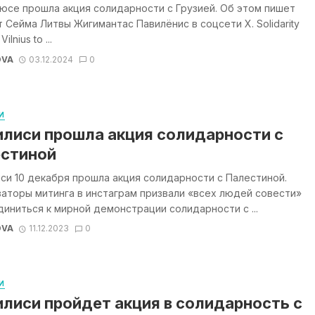
юсе прошла акция солидарности с Грузией. Об этом пишет
 Сейма Литвы Жигимантас Павилёнис в соцсети Х. Solidarity
Vilnius to ...
OVA
03.12.2024
0
И
илиси прошла акция солидарности с
стиной
си 10 декабря прошла акция солидарности с Палестиной.
аторы митинга в инстаграм призвали «всех людей совести»
иниться к мирной демонстрации солидарности с ...
OVA
11.12.2023
0
И
илиси пройдет акция в солидарность с