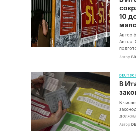
сокр
10 д
мал
Автор ф
Автор, 
подгото
Автор
B
DEUTSCH
В Ит
зако
В числе
законод
должны 
Автор
DE