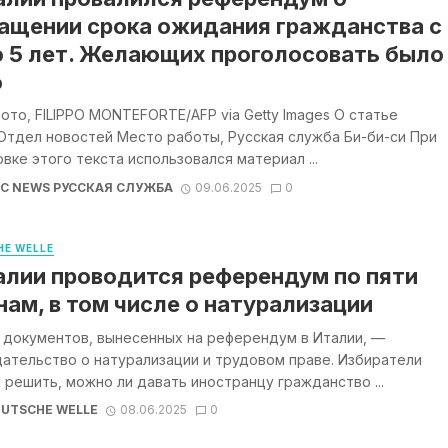
ащении срока ожидания гражданства с
о 5 лет. Желающих проголосовать было
о
ото, FILIPPO MONTEFORTE/AFP via Getty Images О статье
Отдел новостей Место работы, Русская служба Би-би-си При
вке этого текста использовался материал ...
BC NEWS РУССКАЯ СЛУЖБА
09.06.2025
0
E WELLE
алии проводится референдум по пяти
нам, в том числе о натурализации
 документов, вынесенных на референдум в Италии, —
ательство о натурализации и трудовом праве. Избиратели
решить, можно ли давать иностранцу гражданство ...
UTSCHE WELLE
08.06.2025
0