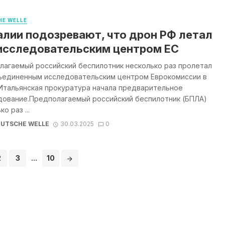
E WELLE
алии подозревают, что дрон РФ летал
исследовательским центром ЕС
лагаемый российский беспилотник несколько раз пролетал
ъединенным исследовательским центром Еврокомиссии в
 Итальянская прокуратура начала предварительное
дование.Предполагаемый российский беспилотник (БПЛА)
о раз ...
UTSCHE WELLE
30.03.2025
0
2
3
...
10