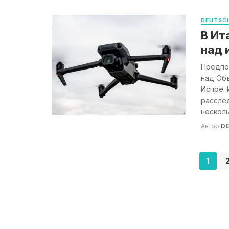
DEUTSCH
В Ит
над 
Предпо
над Об
Испре.
рассле
нескольк
Автор
DE
Навигация
1
по
записям