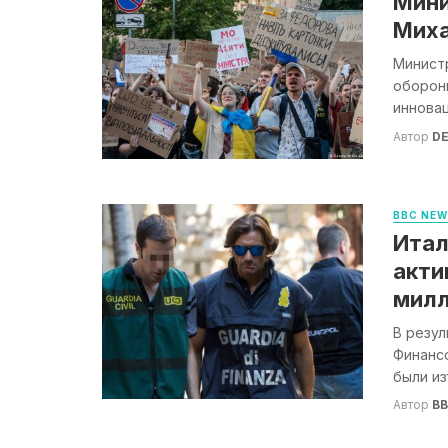
Мини
Миха
Минист
оборон
инновац
Автор
DE
BBC NE
Итал
акти
милл
В резу
Финансо
были из
Автор
B