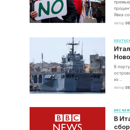
премье
процент
Явка со
Автор
DE
DEUTSCH
Итал
Ново
В порту
острово
из ...
Автор
DE
BBC NE
В Ит
сбор