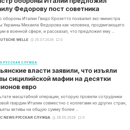
стр обороны Италии предложил
илу Федорову пост советника
р обороны Италии Гвидо Крозетто похвалил экс-министра
ы Украины Михаила Федорова как человека, продвигающего
ии в военной сфере, и рассказал, что предложил ему ...
UTSCHE WELLE
25.07.2026
0
WS РУССКАЯ СЛУЖБА
ьянские власти заявили, что изъяли
вы сицилийской мафии на десятки
ионов евро
льтате масштабной операции, которую провели сотрудники
вой гвардии Италии совместно с коллегами из других стран,
ъяты активы на общую сумму более ...
BC NEWS РУССКАЯ СЛУЖБА
28.05.2026
0