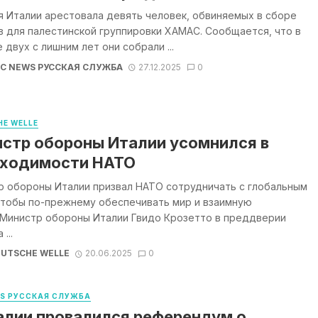
 Италии арестовала девять человек, обвиняемых в сборе
 для палестинской группировки ХАМАС. Сообщается, что в
 двух с лишним лет они собрали ...
BC NEWS РУССКАЯ СЛУЖБА
27.12.2025
0
E WELLE
стр обороны Италии усомнился в
ходимости НАТО
р обороны Италии призвал НАТО сотрудничать с глобальным
чтобы по-прежнему обеспечивать мир и взаимную
.Министр обороны Италии Гвидо Крозетто в преддверии
...
UTSCHE WELLE
20.06.2025
0
WS РУССКАЯ СЛУЖБА
алии провалился референдум о