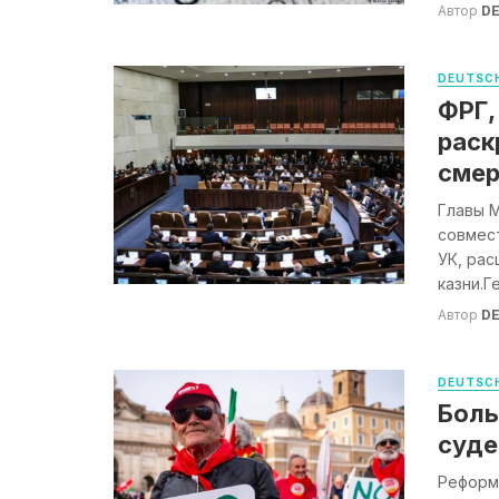
Автор
DE
DEUTSCH
ФРГ,
раск
смер
Главы М
совмест
УК, ра
казни.Г
Автор
DE
DEUTSCH
Боль
суде
Реформ