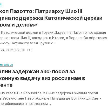
И
коп Пазотто: Патриарху Шио III
ана поддержка Католической церкви
вом и делом»
 Католической церкви в Грузии Джузеппе Пазотто поздравил
аршеством Шио III, находясь в Италии, в Вероне. Он обратился
икосу-Патриарху всея Грузии с ...
OVA
12.05.2026
0
E WELLE
алии задержан экс-посол за
конную выдачу виз россиянам в
енте
ым газеты La Repubblica, в Риме задержан бывший посол
в Узбекистане Пьергабриэле Пападиа де Боттини ди Сант-
по обвинению в незаконном ...