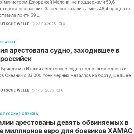
р-министром Джорджей Мелони, не поддержали 53,6
а проголосовавших. За нее высказались лишь 46,4 процента.
ставила почти 59 ...
UTSCHE WELLE
23.03.2026
0
E WELLE
ия арестовала судно, заходившее в
российск
 Бриндизи в Италии арестовано судно под флагом одного из
в Океании с 33 000 тонн черных металлов на борту, шедшее
UTSCHE WELLE
17.01.2026
0
WS РУССКАЯ СЛУЖБА
алии арестованы девять обвиняемых в
е миллионов евро для боевиков ХАМАС