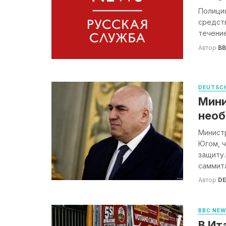
Полиция
средств
течение
Автор
B
DEUTSCH
Мини
необ
Минист
Югом, 
защиту
саммита 
Автор
DE
BBC NE
В Ит