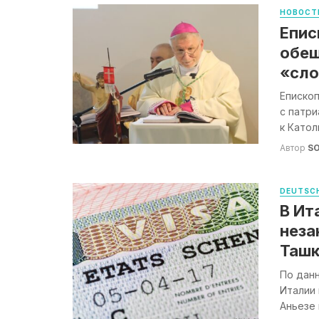
НОВОСТ
Епис
обещ
«сло
Епископ
с патри
к Катол
Автор
S
DEUTSCH
В Ит
неза
Ташк
По данн
Италии 
Аньезе 