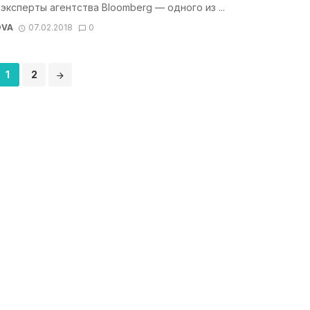
эксперты агентства Bloomberg — одного из ...
OVA
07.02.2018
0
1
2