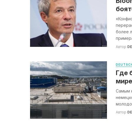
Bloo
боят
«Конфис
перера
более л
примера
Автор
DE
DEUTSCH
Где 
мир
Самым 
немецко
молодой
Автор
DE