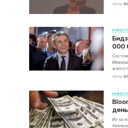
Автор
S
НОВОСТ
Бидз
000 
Состоя
Иванишв
агентст
Автор
S
НОВОСТ
Bloo
день
Из-за н
бизнесм