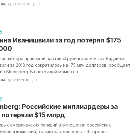
OVA
21.02.2019
0
И
ина Иванишвили за год потерял $175
000
ние лидера правящей партии «Грузинская мечта» Бидзины
или за 2018 год сократилось на 175 млн долларов, сообщает
во Bloomberg. В настоящий момент в ...
OVA
12.12.2018
0
И
mberg: Российские миллиардеры за
 потеряли $15 млрд
овых американских санкций в отношении российских
енов и компаний, только за один день – 9 апреля –