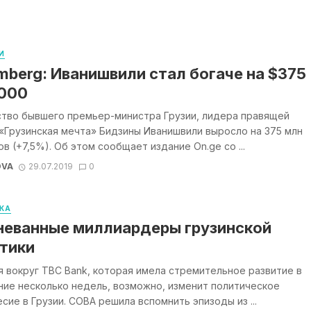
И
mberg: Иванишвили стал богаче на $375
000
тво бывшего премьер-министра Грузии, лидера правящей
«Грузинская мечта» Бидзины Иванишвили выросло на 375 млн
в (+7,5%). Об этом сообщает издание On.ge со ...
OVA
29.07.2019
0
КА
неванные миллиардеры грузинской
тики
 вокруг TBC Bank, которая имела стремительное развитие в
ие несколько недель, возможно, изменит политическое
сие в Грузии. СОВА решила вспомнить эпизоды из ...