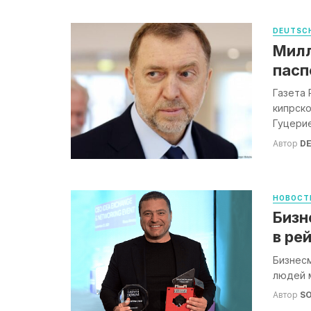
DEUTSCH
Милл
пасп
Газета 
кипрско
Гуцерие
Автор
DE
НОВОСТ
Бизн
в ре
Бизнесм
людей м
Автор
S