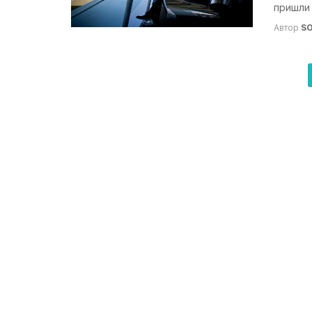
пришли 
Автор
S
Навигация
по
записям