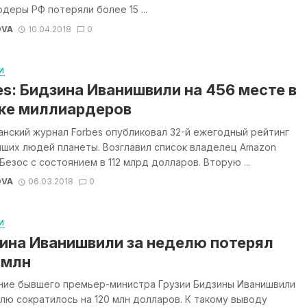
деры РФ потеряли более 15 ...
OVA
10.04.2018
0
И
es: Бидзина Иванишвили на 456 месте в
ке миллиардеров
нский журнал Forbes опубликовал 32-й ежегодный рейтинг
ших людей планеты. Возглавил список владелец Amazon
езос с состоянием в 112 млрд долларов. Вторую ...
OVA
06.03.2018
0
И
ина Иванишвили за неделю потерял
 млн
ние бывшего премьер-министра Грузии Бидзины Иванишвили
лю сократилось на 120 млн долларов. К такому выводу