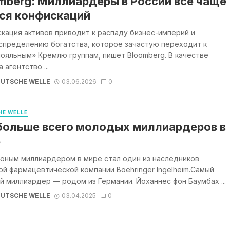
mberg: Миллиардеры в России все чаще
ся конфискаций
кация активов приводит к распаду бизнес-империй и
спределению богатства, которое зачастую переходит к
ояльным» Кремлю группам, пишет Bloomberg. В качестве
 агентство ...
UTSCHE WELLE
03.06.2026
0
E WELLE
больше всего молодых миллиардеров в
е
юным миллиардером в мире стал один из наследников
й фармацевтической компании Boehringer Ingelheim.Самый
 миллиардер — родом из Германии. Йоханнес фон Баумбах ...
UTSCHE WELLE
03.04.2025
0