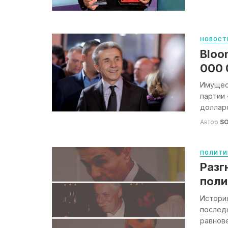
НОВОСТ
Bloo
000 
Имущес
партии 
долларо
Автор
S
ПОЛИТИ
Разг
поли
История
последн
равнове