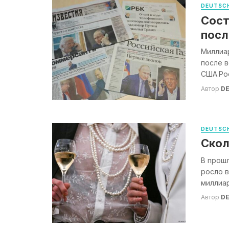
DEUTSCH
Сост
посл
Миллиар
после 
США.Рос
Автор
DE
DEUTSCH
Скол
В прош
росло в
миллиар
Автор
DE