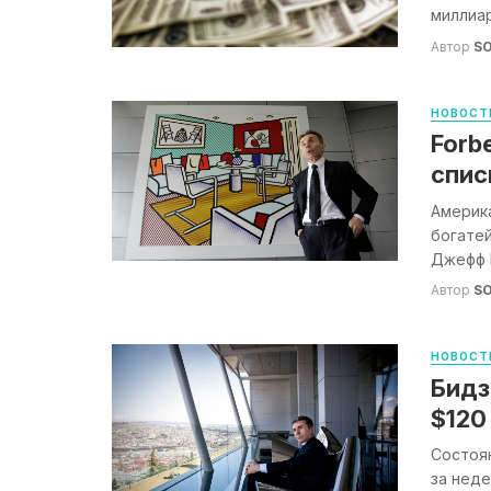
миллиар
Автор
S
НОВОСТ
Forb
спис
Америка
богатей
Джефф Б
Автор
S
НОВОСТ
Бидз
$120
Cостоя
за неде