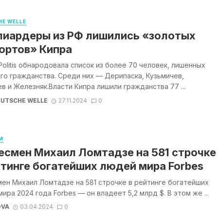
E WELLE
иардеры из РФ лишились «золотых
ортов» Кипра
Politis обнародовала список из более 70 человек, лишенных
го гражданства. Среди них — Дерипаска, Кузьмичев,
в и Железняк.Власти Кипра лишили гражданства 77 ...
UTSCHE WELLE
27.11.2024
0
И
есмен Михаил Ломтадзе на 581 строчке
йтинге богатейших людей мира Forbes
ен Михаил Ломтадзе на 581 строчке в рейтинге богатейших
ира 2024 года Forbes — он владеет 5,2 млрд $. В этом же ...
OVA
03.04.2024
0