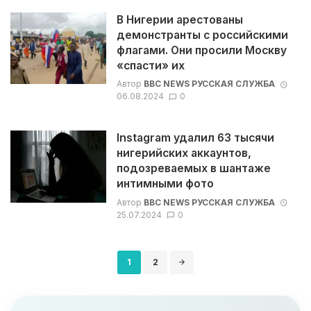
В Нигерии арестованы
демонстранты с российскими
флагами. Они просили Москву
«спасти» их
Автор
BBC NEWS РУССКАЯ СЛУЖБА
06.08.2024
0
Instagram удалил 63 тысячи
нигерийских аккаунтов,
подозреваемых в шантаже
интимными фото
Автор
BBC NEWS РУССКАЯ СЛУЖБА
25.07.2024
0
Навигация
1
2
по
записям