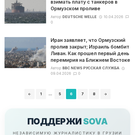
взимать плату с танкеров в
Ормузском проливе
Автор
DEUTSCHE WELLE
10.04.2026
0
Иран заявляет, что Ормузский
пролив закрыт; Израиль бомбит
Ливан. Как прошел первый день
перемирия на Ближнем Востоке
Автор
BBC NEWS РУССКАЯ СЛУЖБА
09.04.2026
0
Навигация
1
...
5
6
7
8
по
записям
ПОДДЕРЖИ
SOVA
НЕЗАВИСИМУЮ ЖУРНАЛИСТИКУ В ГРУЗИИ