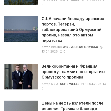
0
США начали блокаду иранских
портов. Тегеран,
заблокировавший Ормузский
пролив, назвал это актом
пиратства
Автор
BBC NEWS РУССКАЯ СЛУЖБА
13.04.2026
0
Великобритания и Франция
проведут саммит по открытию
Ормузского пролива
Автор
DEUTSCHE WELLE
13.04.2026
0
Цены на нефть взлетели после
решения Трампа о блокаде