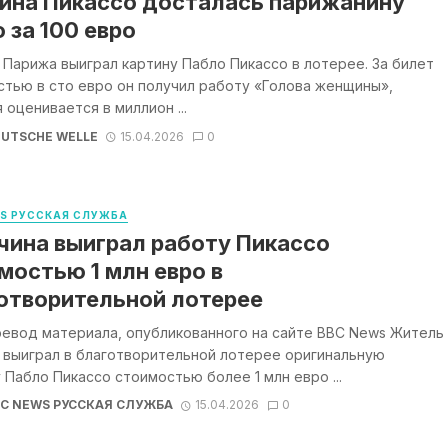
ина Пикассо досталась парижанину
о за 100 евро
Парижа выиграл картину Пабло Пикассо в лотерее. За билет
тью в сто евро он получил работу «Голова женщины»,
 оценивается в миллион ...
UTSCHE WELLE
15.04.2026
0
WS РУССКАЯ СЛУЖБА
ина выиграл работу Пикассо
мостью 1 млн евро в
отворительной лотерее
ревод материала, опубликованного на сайте BBC News Житель
 выиграл в благотворительной лотерее оригинальную
 Пабло Пикассо стоимостью более 1 млн евро ...
BC NEWS РУССКАЯ СЛУЖБА
15.04.2026
0