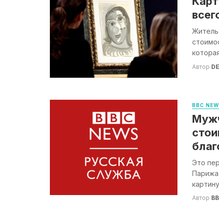
Карт
всег
Житель 
стоимос
которая
Автор
DE
BBC NE
Мужч
стои
благ
Это пе
Парижа
картину
Автор
B