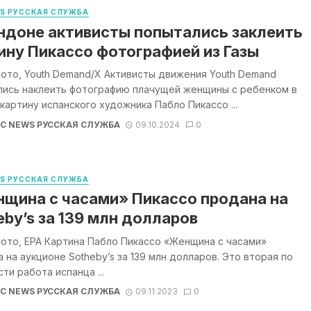
WS РУССКАЯ СЛУЖБА
ндоне активисты попытались заклеить
ину Пикассо фотографией из Газы
ото, Youth Demand/X Активисты движения Youth Demand
лись наклеить фотографию плачущей женщины с ребенком в
 картину испанского художника Пабло Пикассо ...
BC NEWS РУССКАЯ СЛУЖБА
09.10.2024
0
WS РУССКАЯ СЛУЖБА
щина с часами» Пикассо продана на
eby’s за 139 млн долларов
ото, EPA Картина Пабло Пикассо «Женщина с часами»
 на аукционе Sotheby’s за 139 млн долларов. Это вторая по
ти работа испанца ...
BC NEWS РУССКАЯ СЛУЖБА
09.11.2023
0