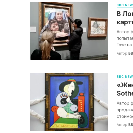
BBC NE
В Ло
карт
Автор ф
попыта
Газе на
Автор
B
BBC NE
«Жен
Soth
Автор ф
продана
стоимос
Автор
B