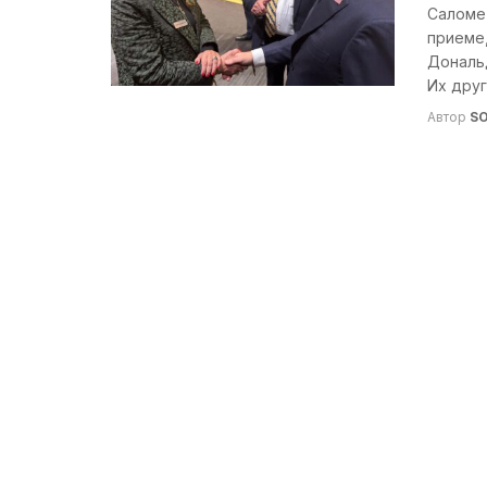
Саломе 
приеме
Дональ
Их друг 
Автор
S