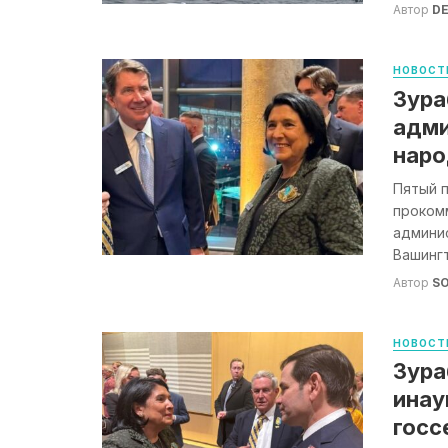
Автор
DE
НОВОСТ
Зура
адми
наро
Пятый 
проком
админи
Вашингт
Автор
S
НОВОСТ
Зура
инау
госс