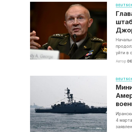
DEUTSCH
Глав
штаб
Джо
Началь
продол
уйти в 
Автор
DE
DEUTSCH
Мини
Амер
воен
Ирански
4 марта
заявлен