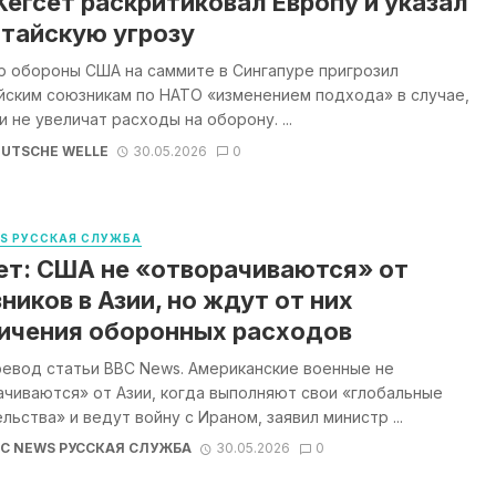
Хегсет раскритиковал Европу и указал
итайскую угрозу
р обороны США на саммите в Сингапуре пригрозил
йским союзникам по НАТО «изменением подхода» в случае,
и не увеличат расходы на оборону. ...
UTSCHE WELLE
30.05.2026
0
WS РУССКАЯ СЛУЖБА
ет: США не «отворачиваются» от
ников в Азии, но ждут от них
ичения оборонных расходов
ревод статьи BBC News. Американские военные не
чиваются» от Азии, когда выполняют свои «глобальные
льства» и ведут войну с Ираном, заявил министр ...
BC NEWS РУССКАЯ СЛУЖБА
30.05.2026
0