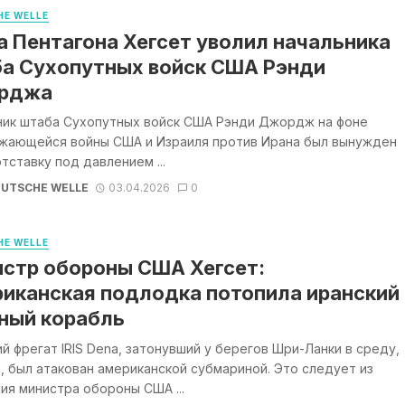
E WELLE
а Пентагона Хегсет уволил начальника
а Сухопутных войск США Рэнди
рджа
ник штаба Сухопутных войск США Рэнди Джордж на фоне
жающейся войны США и Израиля против Ирана был вынужден
отставку под давлением ...
UTSCHE WELLE
03.04.2026
0
E WELLE
стр обороны США Хегсет:
иканская подлодка потопила иранский
ный корабль
й фрегат IRIS Dena, затонувший у берегов Шри-Ланки в среду,
, был атакован американской субмариной. Это следует из
ия министра обороны США ...