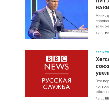
Пит 
на к
Минист
европе
если он
Автор
DE
BBC NE
Хегс
союз
увел
Это пе
«отвора
обязате
Автор
B