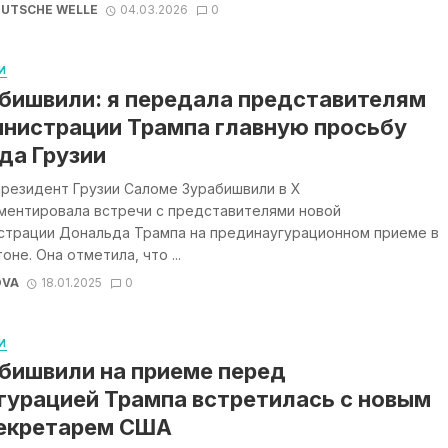
UTSCHE WELLE
04.03.2026
0
И
бишвили: я передала представителям
нистрации Трампа главную просьбу
да Грузии
президент Грузии Саломе Зурабишвили в Х
ментировала встречи с представителями новой
страции Дональда Трампа на прединаугурационном приеме в
оне. Она отметила, что ...
OVA
18.01.2025
0
И
бишвили на приеме перед
гурацией Трампа встретилась с новым
екретарем США