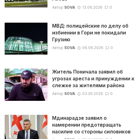
Автор
SOVA
13.06.2026
0
МВД: полицейские по делу об
избиении в Гори не покидали
Грузию
Автор
SOVA
06.06.2026
0
Житель Поничала заявил об
угрозах ареста и принуждении к
слежке за жителями района
Автор
SOVA
03.05.2026
0
Мдинарадзе заявил о
намерении предотвращать
насилие со стороны силовиков