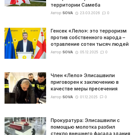
территории Самеба
Автор
SOVA
23.03.2026
0
Генсек «Лело»: это терроризм
против собственного народа –
отравление сотен тысяч людей
Автор
SOVA
05.12.2025
0
Член «Лело» Элисашвили
приговорен к заключению в
качестве меры пресечения
Автор
SOVA
01.12.2025
0
Прокуратура: Элисашвили с
помощью молотка разбил
стекло внешнего фасада здания