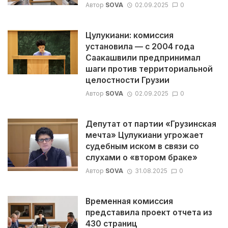
Автор
SOVA
02.09.2025
0
Цулукиани: комиссия
установила — с 2004 года
Саакашвили предпринимал
шаги против территориальной
целостности Грузии
Автор
SOVA
02.09.2025
0
Депутат от партии «Грузинская
мечта» Цулукиани угрожает
судебным иском в связи со
слухами о «втором браке»
Автор
SOVA
31.08.2025
0
Временная комиссия
представила проект отчета из
430 страниц