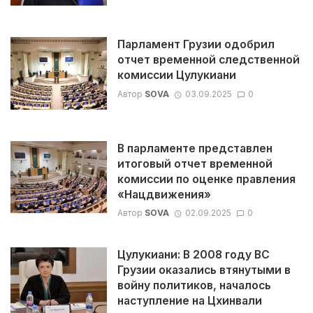
Парламент Грузии одобрил
отчет временной следственной
комиссии Цулукиани
Автор
SOVA
03.09.2025
0
В парламенте представлен
итоговый отчет временной
комиссии по оценке правления
«Нацдвижения»
Автор
SOVA
02.09.2025
0
Цулукиани: В 2008 году ВС
Грузии оказались втянутыми в
войну политиков, началось
наступление на Цхинвали