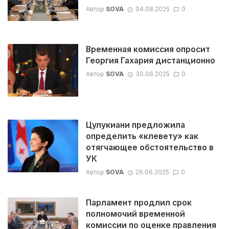
Автор
SOVA
04.08.2025
0
Временная комиссия опросит
Георгия Гахария дистанционно
Автор
SOVA
30.06.2025
0
Цулукиани предложила
определить «клевету» как
отягчающее обстоятельство в
УК
Автор
SOVA
26.06.2025
0
Парламент продлил срок
полномочий временной
комиссии по оценке правления