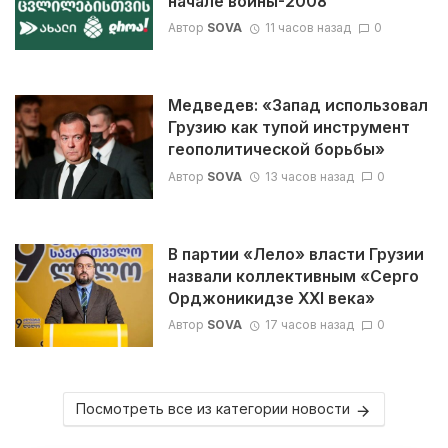
начале войны-2008
Автор
SOVA
11 часов назад
0
Медведев: «Запад использовал
Грузию как тупой инструмент
геополитической борьбы»
Автор
SOVA
13 часов назад
0
В партии «Лело» власти Грузии
назвали коллективным «Серго
Орджоникидзе XXI века»
Автор
SOVA
17 часов назад
0
Посмотреть все из категории новости