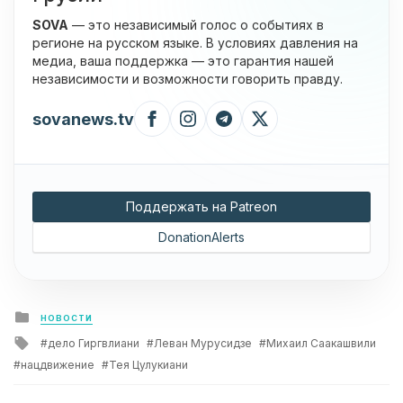
SOVA
— это независимый голос о событиях в
регионе на русском языке. В условиях давления на
медиа, ваша поддержка — это гарантия нашей
независимости и возможности говорить правду.
sovanews.tv
Поддержать на Patreon
DonationAlerts
Posted
НОВОСТИ
in
Tagged
дело Гиргвлиани
Леван Мурусидзе
Михаил Саакашвили
with
нацдвижение
Тея Цулукиани