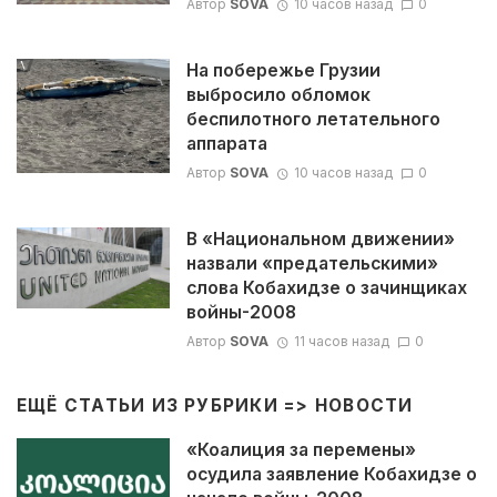
Автор
SOVA
10 часов назад
0
На побережье Грузии
выбросило обломок
беспилотного летательного
аппарата
Автор
SOVA
10 часов назад
0
В «Национальном движении»
назвали «предательскими»
слова Кобахидзе о зачинщиках
войны-2008
Автор
SOVA
11 часов назад
0
ЕЩЁ СТАТЬИ ИЗ РУБРИКИ =>
НОВОСТИ
«Коалиция за перемены»
осудила заявление Кобахидзе о