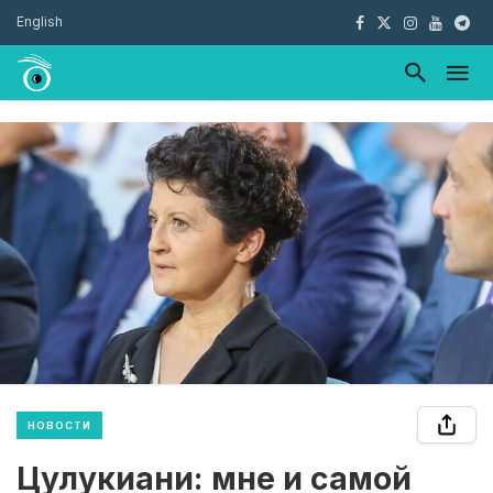
English
НОВОСТИ
Цулукиани: мне и самой