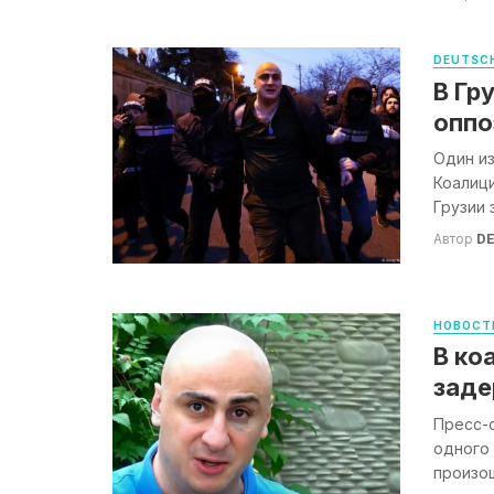
DEUTSCH
В Гр
оппо
Один из
Коалици
Грузии 
Автор
DE
НОВОСТ
В ко
заде
Пресс-
одного 
произош