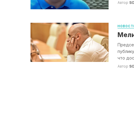
Автор
S
НОВОСТ
Мели
Предсе
публику
что до
Автор
S