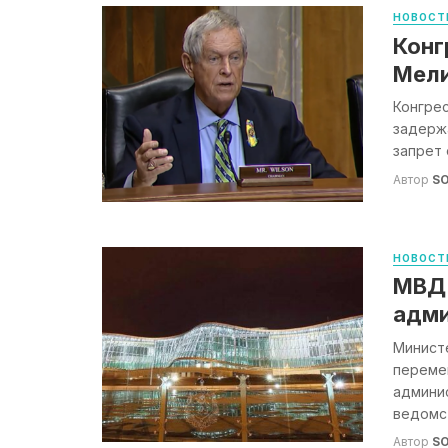
НОВОСТ
Конг
Мели
Конгре
задерж
запрет 
Автор
S
НОВОСТ
МВД:
адми
Министе
переме
админи
ведомств
Автор
S