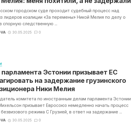
 Мелия: меня похитили, а не задержали
исском городском суде проходит судебный процесс над
з лидеров коалиции «За перемены» Никой Мелия по делу о
в спорную следственную ...
OVA
30.05.2025
0
И
 парламента Эстонии призывает ЕС
агировать на задержание грузинского
зиционера Ники Мелия
датель комитета по иностранным делам парламента Эстонии
Михельсон призывает Евросоюз немедленно начать процесс
безвизового режима С Грузией, в ответ на задержание ...
OVA
30.05.2025
0