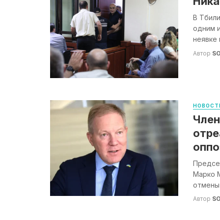
Ника
В Тбил
одним и
неявке 
Автор
S
НОВОСТ
Член
отре
оппо
Предсе
Марко 
отмены 
Автор
S