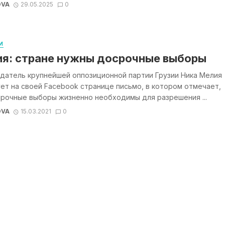
OVA
29.05.2025
0
И
я: стране нужны досрочные выборы
датель крупнейшей оппозиционной партии Грузии Ника Мелия
ет на своей Facebook странице письмо, в котором отмечает,
срочные выборы жизненно необходимы для разрешения ...
OVA
15.03.2021
0