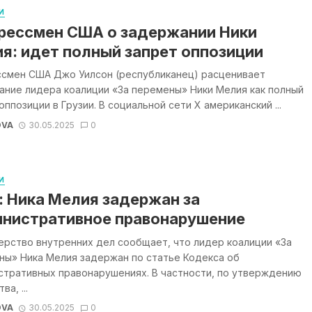
И
рессмен США о задержании Ники
я: идет полный запрет оппозиции
ссмен США Джо Уилсон (республиканец) расценивает
ание лидера коалиции «За перемены» Ники Мелия как полный
оппозиции в Грузии. В социальной сети X американский ...
OVA
30.05.2025
0
И
 Ника Мелия задержан за
нистративное правонарушение
рство внутренних дел сообщает, что лидер коалиции «За
ны» Ника Мелия задержан по статье Кодекса об
стративных правонарушениях. В частности, по утверждению
а, ...
OVA
30.05.2025
0