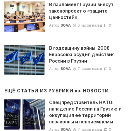
В парламент Грузии внесут
законопроект о «защите
ценностей»
Автор
SOVA
6 часов назад
0
В годовщину войны-2008
Евросоюз осудил действия
России в Грузии
Автор
SOVA
7 часов назад
0
ЕЩЁ СТАТЬИ ИЗ РУБРИКИ =>
НОВОСТИ
Спецпредставитель НАТО:
нападение России на Грузию и
оккупация ее территорий
незаконны и неприемлемы
Автор
SOVA
7 часов назад
0