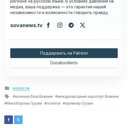
регионе на русском языке. В условиях давления на
медиа, ваша поддержка — это гарантия нашей
независимости и возможности говорить правду.
sovanews.tv
Поддержать на Patreon
DonationAlerts
Posted
НОВОСТИ
in
Tagged
военная база Вазиани
международный аэропорт Вазиани
with
Минобороны Грузии
полигон
премьер Грузии