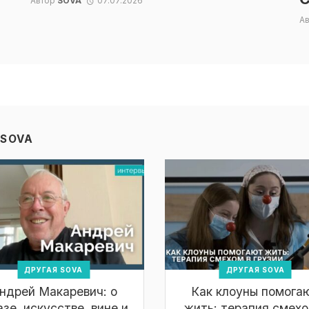
Автор
SOVA
07.07.2026
А
 SOVA
ДРУГАЯ SOVA
ДРУГАЯ SOVA
ндрей Макаревич: о
Как клоуны помога
зе, искусстве, вине и
жить: терапия смехо