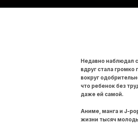
Недавно наблюдал сц
вдруг стала громко 
вокруг одобрительн
что ребенок без тру
даже ей самой.
Аниме, манга и J-po
жизни тысяч молод