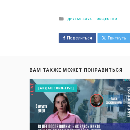
Posted
ДРУГАЯ SOVA
ОБЩЕСТВО
in
Поделиться
Твитнуть
ВАМ ТАКЖЕ МОЖЕТ ПОНРАВИТЬСЯ
[АРДАШЕЛИЯ-LIVE]