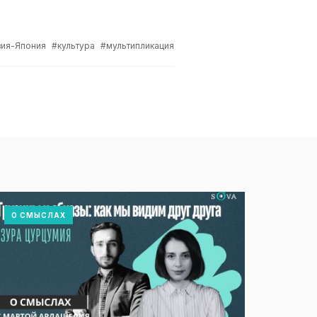
зия-Япония
культура
мультипликация
О СМЫСЛАХ