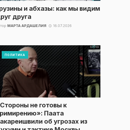
рузины и абхазы: как мы видим
руг друга
втор
МАРТА АРДАШЕЛИЯ
16.07.2026
ПОЛИТИКА
Стороны не готовы к
римирению»: Паата
акареишвили об угрозах из
ухуми и тактике Москвы