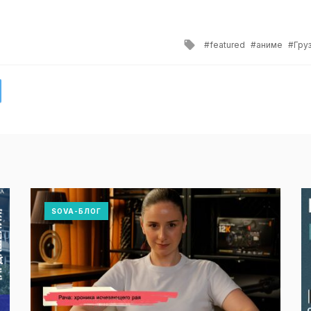
Tagged
featured
аниме
Гру
with
SOVA-БЛОГ