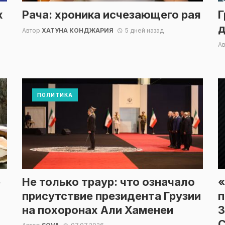
х
Рача: хроника исчезающего рая
Г
д
Автор
ХАТУНА КОНДЖАРИЯ
5 дней назад
А
ПОЛИТИКА
е
Не только траур: что означало
«
присутствие президента Грузии
п
на похоронах Али Хаменеи
З
С