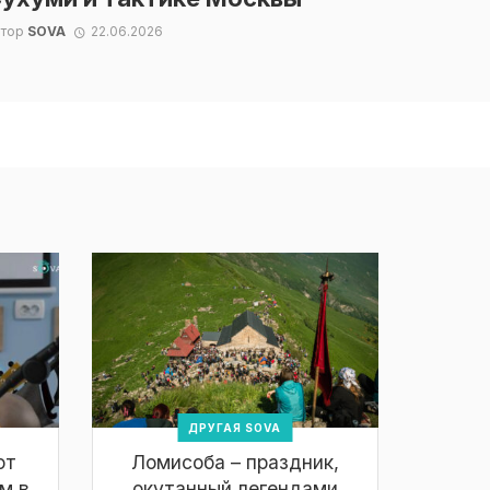
втор
SOVA
22.06.2026
ДРУГАЯ SOVA
ют
Ломисоба – праздник,
м в
окутанный легендами