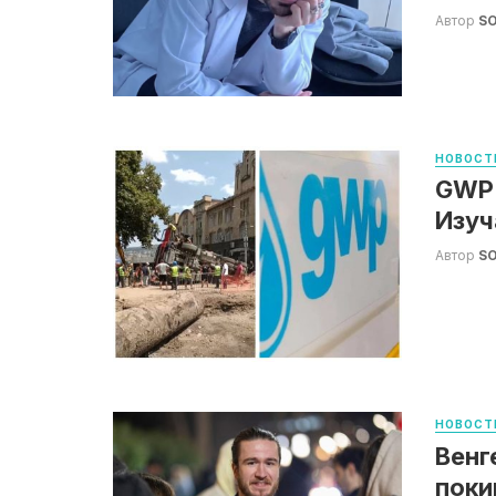
Автор
S
НОВОСТ
GWP:
Изуч
Автор
S
НОВОСТ
Венг
поки