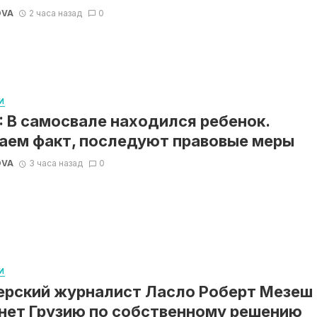
OVA
2 часа назад
0
И
 В самосвале находился ребенок.
аем факт, последуют правовые меры
OVA
3 часа назад
0
И
ерский журналист Ласло Роберт Мезеш
нет Грузию по собственному решению