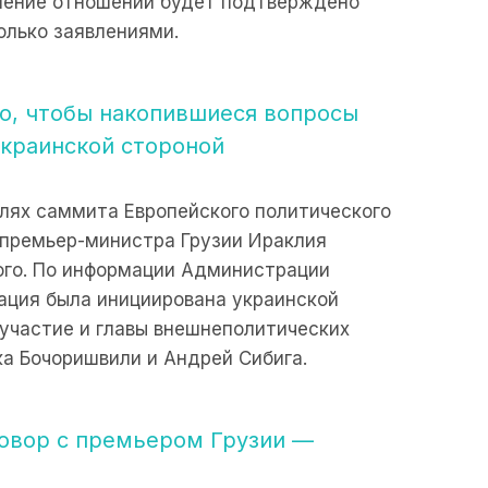
шение отношений будет подтверждено
олько заявлениями.
о, чтобы накопившиеся вопросы
украинской стороной
олях саммита Европейского политического
 премьер-министра Грузии Ираклия
ого. По информации Администрации
ация была инициирована украинской
 участие и главы внешнеполитических
ка Бочоришвили и Андрей Сибига.
говор с премьером Грузии —