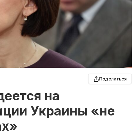
Поделиться
деется на
иции Украины «не
ах»