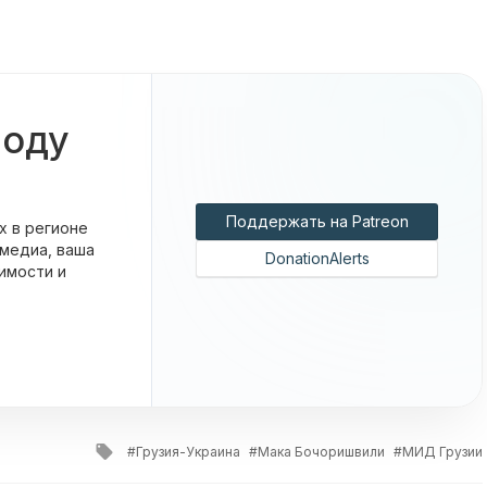
боду
Поддержать на Patreon
х в регионе
 медиа, ваша
DonationAlerts
имости и
Tagged
Грузия-Украина
Мака Бочоришвили
МИД Грузии
with