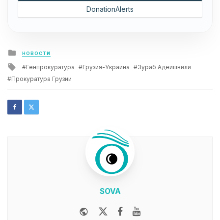
DonationAlerts
Posted
НОВОСТИ
in
Tagged
Генпрокуратура
Грузия-Украина
Зураб Адеишвили
with
Прокуратура Грузии
SOVA
Website
Twitter
Facebook
Youtube