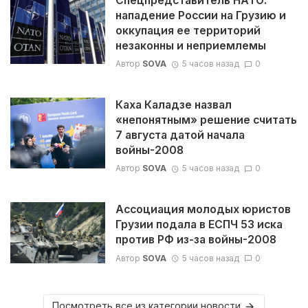
Спецпредставитель НАТО:
нападение России на Грузию и
оккупация ее территорий
незаконны и неприемлемы
Автор
SOVA
5 часов назад
0
Каха Каладзе назвал
«непонятным» решение считать
7 августа датой начала
войны-2008
Автор
SOVA
5 часов назад
0
Ассоциация молодых юристов
Грузии подала в ЕСПЧ 53 иска
против РФ из-за войны-2008
Автор
SOVA
5 часов назад
0
Посмотреть все из категории новости