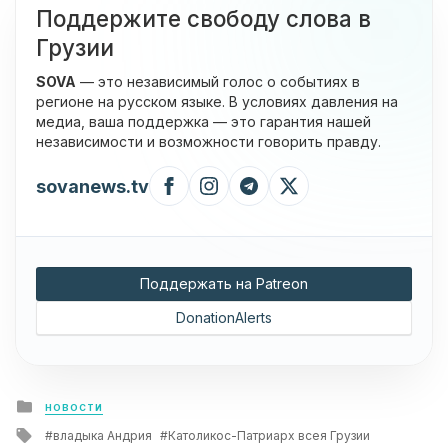
Поддержите свободу слова в
Грузии
SOVA
— это независимый голос о событиях в
регионе на русском языке. В условиях давления на
медиа, ваша поддержка — это гарантия нашей
независимости и возможности говорить правду.
sovanews.tv
Поддержать на Patreon
DonationAlerts
Posted
НОВОСТИ
in
Tagged
владыка Андрия
Католикос-Патриарх всея Грузии