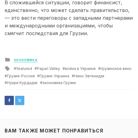
В сложившейся ситуации, говорит финансист,
единственно, что может сделать правительство,
— это вести переговоры с западными партнерами
и международными организациями, чтобы
смягчит последствия для Грузии.
Posted
ЭКОНОМИКА
in
Tagged
featured
Papari Valley
война в Украине
грузинское вино
with
Грузия-Россия
Грузия-Украина
Нино Эвгенидзе
Нукри Курдадзе
экономика Грузии
ВАМ ТАКЖЕ МОЖЕТ ПОНРАВИТЬСЯ